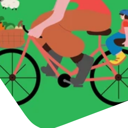
Unser Ziel
Nachhaltige
Mobilität
+43/5476/6239
Deutsch
info@serfaus-fiss-ladis.at