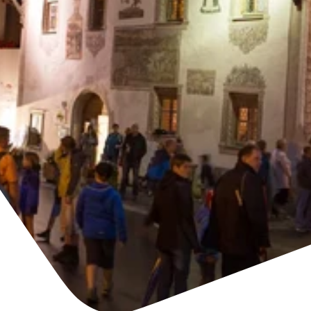
Unser Ziel
Nachhaltige
Mobilität
+43/5476/6239
Deutsch
info@serfaus-fiss-ladis.at